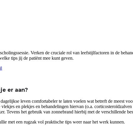
scholingssessie. Verken de cruciale rol van leefstijlfactoren in de beh
elke tips jij de patiënt mee kunt geven.
jl
 je er aan?
 dagelijkse leven comfortabeler te laten voelen wat betreft de meest v
 vlekjes en plekjes en behandelingen hiervan (o.a. corticosteroïdzalve
er. Tevens het gebruik van zonnebrand hierbij met de verschillende be
jullie met een rugzak vol praktische tips weer naar het werk kunnen.