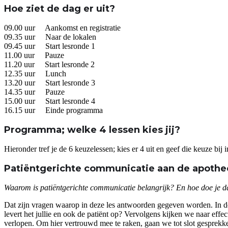
Hoe ziet de dag er uit?
09.00 uur Aankomst en registratie
09.35 uur Naar de lokalen
09.45 uur Start lesronde 1
11.00 uur Pauze
11.20 uur Start lesronde 2
12.35 uur Lunch
13.20 uur Start lesronde 3
14.35 uur Pauze
15.00 uur Start lesronde 4
16.15 uur Einde programma
Programma; welke 4 lessen kies jij?
Hieronder tref je de 6 keuzelessen; kies er 4 uit en geef die keuze bij
Patiëntgerichte communicatie aan de apothe
Waarom is patiëntgerichte communicatie belangrijk? En hoe doe je d
Dat zijn vragen waarop in deze les antwoorden gegeven worden. In deze
levert het jullie en ook de patiënt op? Vervolgens kijken we naar effec
verlopen. Om hier vertrouwd mee te raken, gaan we tot slot gesprekke