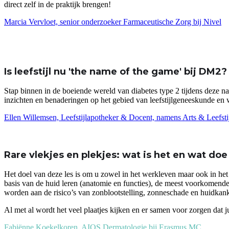
direct zelf in de praktijk brengen!
Marcia Vervloet, senior onderzoeker Farmaceutische Zorg bij Nivel
Is leefstijl nu 'the name of the game' bij DM2?
Stap binnen in de boeiende wereld van diabetes type 2 tijdens deze na
inzichten en benaderingen op het gebied van leefstijlgeneeskunde en w
Ellen Willemsen, Leefstijlapotheker & Docent, namens Arts & Leefsti
Rare vlekjes en plekjes: wat is het en wat doe
Het doel van deze les is om u zowel in het werkleven maar ook in het
basis van de huid leren (anatomie en functies), de meest voorkomende
worden aan de risico’s van zonblootstelling, zonneschade en huidkank
Al met al wordt het veel plaatjes kijken en er samen voor zorgen dat 
Fabiënne Koekelkoren, AIOS Dermatologie bij Erasmus MC