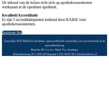
De inhoud van de lessen richt zich op apothekersassitenten
werkzaam in de openbare apotheek.
Kwaliteit/Accreditatie
Er zijn 5 accreditatiepunten toekend door KABIZ voor
apothekersassistenten.
Registreer hier
Copyright 2023 MarkTwo Academy | geaccrediteerde nascholing voor professionals in de
gezondheidszorg
Benecke BV h.o.d.n. Mark Two Academy
Diakenhuisweg 39 I 2033 AP Haarlem I 033-4345730 I
info@marktwo.nl