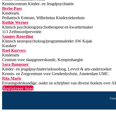
Kenniscentrum Kinder- en Jeugdpsychiatrie
Berbe Paes
Kinderarts
Pediatrisch Eetteam, Wilhelmina Kinderziekenhuis
Ruthie Werner
Klinisch psycholoog/psychotherapeut en kwartiermaker
113 Zelfmoordpreventie
Sammy Roording
Klinisch neuropsycholoog/programmaleider AW Kajak
Karakter
Roel Kurvers
Kinderarts
Centrum voor slaapgeneeskunde, Kempenhaeghe
Sara Bungener
Kinder- en jeugdpsychiater/seksuoloog, Levvel & arts-onderzoeker
Kennis- en Zorgcentrum voor Genderdysforie, Amsterdam UMC
Rita Maris
Ervaringsdeskundige, ouder en schrijfster van diverse boeken over 
Registreer hier
Copy