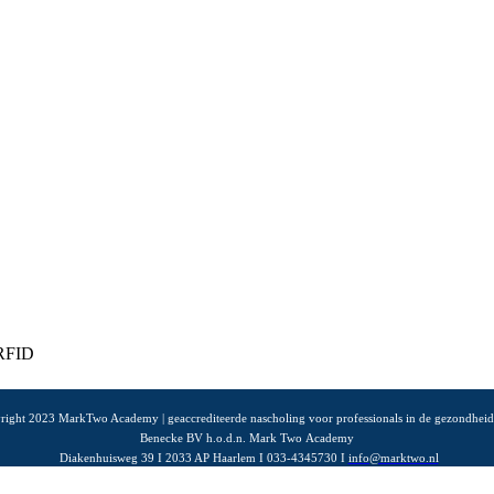
ARFID
right 2023 MarkTwo Academy | geaccrediteerde nascholing voor professionals in de gezondheid
Benecke BV h.o.d.n. Mark Two Academy
Diakenhuisweg 39 I 2033 AP Haarlem I 033-4345730 I
info@marktwo.nl