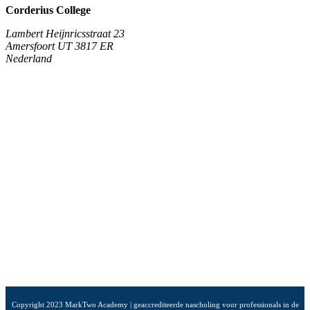
Corderius College
Lambert Heijnricsstraat 23
Amersfoort UT 3817 ER
Nederland
Copyright 2023 MarkTwo Academy | geaccrediteerde nascholing voor professionals in de