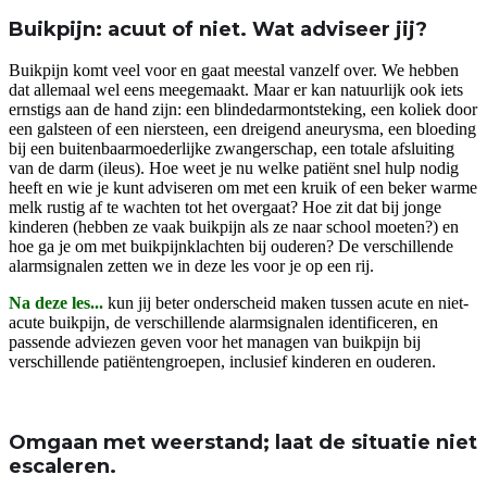
Buikpijn: acuut of niet. Wat adviseer jij?
Buikpijn komt veel voor en gaat meestal vanzelf over. We hebben
dat allemaal wel eens meegemaakt. Maar er kan natuurlijk ook iets
ernstigs aan de hand zijn: een blindedarmontsteking, een koliek door
een galsteen of een niersteen, een dreigend aneurysma, een bloeding
bij een buitenbaarmoederlijke zwangerschap, een totale afsluiting
van de darm (ileus). Hoe weet je nu welke patiënt snel hulp nodig
heeft en wie je kunt adviseren om met een kruik of een beker warme
melk rustig af te wachten tot het overgaat? Hoe zit dat bij jonge
kinderen (hebben ze vaak buikpijn als ze naar school moeten?) en
hoe ga je om met buikpijnklachten bij ouderen? De verschillende
alarmsignalen zetten we in deze les voor je op een rij.
Na deze les...
kun jij
beter onderscheid maken tussen acute en niet-
acute buikpijn, de verschillende alarmsignalen identificeren, en
passende adviezen geven voor het managen van buikpijn bij
verschillende patiëntengroepen, inclusief kinderen en ouderen.
Omgaan met weerstand; laat de situatie niet
escaleren.