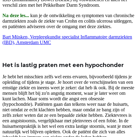
verschil zien met het Prikkelbare Darm Syndroom.
Na deze les...
kun je de ontwikkeling en symptomen van chronische
darmziekten zoals de ziekte van Crohn en colitis ulcerosa uitleggen,
en patiënten adviseren over de omgang met deze ziektes.
Bart Müsken, Verpleegkundig specialist Inflammatoire darmziekten
(IBD), Amsterdam UMC
Het is lastig praten met een hypochonder
Je hebt het misschien zelfs wel eens ervaren, bijvoorbeeld tijdens je
opleiding of tijdens je stage. Je hoort over de verschijnselen van een
ernstige ziekte en ineens weet je zeker: dat heb ik ook. Bij de meeste
mensen blijft het bij zo'n angstig moment, waar je later weer om
kunt lachen. Maar soms wordt die angst een obsessie
(hypochondrie). Patiënten gaan dan telkens weer naar de huisarts,
niet omdat ze echt klachten hebben, maar omdat ze bang zijn of
zelfs zeker weten dat ze een bepaalde ziekte hebben. Ziektevrees is
een angststoornis, vergelijkbaar met pleinvrees of een fobie. In de
huisartsenpraktijk is het wel een extra lastige stoornis, want je moet
natuurlijk wel blijven opletten. Ook de patiënt die zich van alles