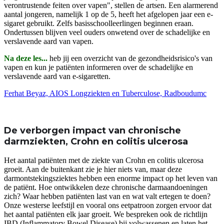
verontrustende feiten over vapen", stellen de artsen. Een alarmerend
aantal jongeren, namelijk 1 op de 5, heeft het afgelopen jaar een e-
sigaret gebruikt. Zelfs basisschoolleerlingen beginnen eraan.
Ondertussen blijven veel ouders onwetend over de schadelijke en
verslavende aard van vapen.
Na deze les...
heb jij een overzicht van de gezondheidsrisico's van
vapen en kun je patiënten informeren over de schadelijke en
verslavende aard van e-sigaretten.
Ferhat Beyaz, AIOS Longziekten en Tuberculose, Radboudumc
De verborgen impact van chronische
darmziekten, Crohn en colitis ulcerosa
Het aantal patiënten met de ziekte van Crohn en colitis ulcerosa
groeit. Aan de buitenkant zie je hier niets van, maar deze
darmontstekingsziektes hebben een enorme impact op het leven van
de patiënt. Hoe ontwikkelen deze chronische darmaandoeningen
zich? Waar hebben patiënten last van en wat valt ertegen te doen?
Onze westerse leefstijl en vooral ons eetpatroon zorgen ervoor dat
het aantal patiënten elk jaar groeit. We bespreken ook de richtlijn
IBD (Inflammatory Bowel Disease) bij volwassenen en laten het