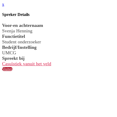
x
Spreker Details
Voor-en achternaam
Svenja Henning
Functietitel
Student onderzoeker
Bedrijf/Instelling
UMCG
Spreekt bij
Casuïstiek vanuit het veld
Sluiten